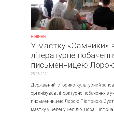
НОВИНИ
У маєтку «Самчики» 
літературне побаченн
письменницею Лорою
25.06.2024
Державний історико-культурний запов
організував літературне побачення з 
письменницею Лорою Підгірною. Зустрі
маєтку у Зелену неділю. Лора Підгірна