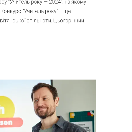
су “Учитель року — 2024”, на якому
“Конкурс “Учитель року” — це
вітянської спільноти. Цьогорічний