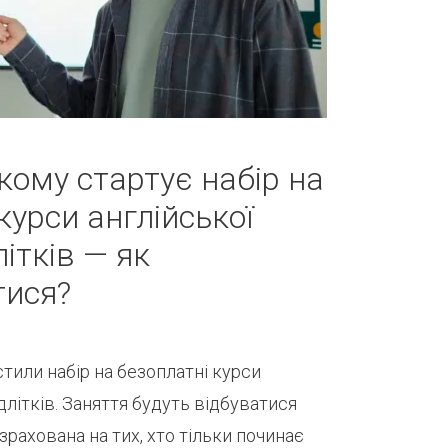
ому стартує набір на
курси англійської
ітків — як
тися?
или набір на безоплатні курси
длітків. Заняття будуть відбуватися
зрахована на тих, хто тільки починає