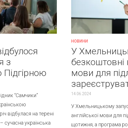
НОВИНИ
відбулося
У Хмельницьк
я з
безкоштовні 
 Підгірною
мови для підл
зареєструва
14.06.2024
ідник “Самчики”
українською
У Хмельницькому запуст
ч відбулася на терені
англійської мови для пі
 – сучасна українська
щотижня, а програма ро