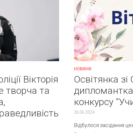
НОВИНИ
іції Вікторія
Освітянка зі
е творча та
дипломантка
а,
конкурсу “Уч
праведливість
26.06.2024
Відбулося засідання це