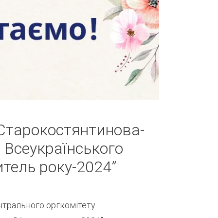
 Старокостянтинова-
 Всеукраїнського
итель року-2024”
нтрального оргкомітету