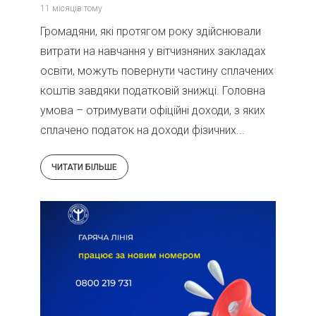
11 місяців тому
Громадяни, які протягом року здійснювали
витрати на навчання у вітчизняних закладах
освіти, можуть повернути частину сплачених
коштів завдяки податковій знижці. Головна
умова – отримувати офіційні доходи, з яких
сплачено податок на доходи фізичних...
ЧИТАТИ БІЛЬШЕ