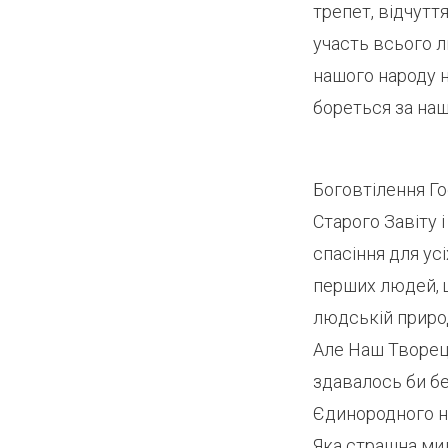
трепет, відчутт
участь всього л
нашого народу н
бореться за наш
Боговтілення Го
Старого Завіту 
спасіння для ус
перших людей, щ
людській природ
Але Наш Творець
здавалось би бе
Єдинородного на
Яка страшна мил