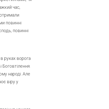
ажкий час,
 отримали
 ми повинні
сподь, повинні
 в руках ворога
і Боговтілення.
ому народі. Але
ює віру у