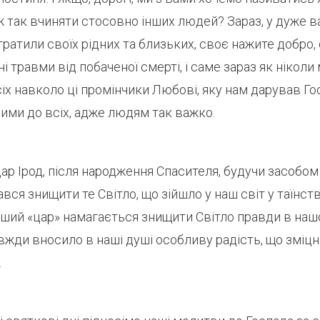
 ж так вчиняти стосовно інших людей? Зараз, у дуже в
ратили своїх рідних та близьких, своє нажите добро,
і травми від побаченої смерті, і саме зараз як ніколи
іх навколо ці промінчики Любові, яку нам дарував Го
ими до всіх, адже людям так важко.
ар Ірод, після народження Спасителя, будучи засобом
вся знищити те Світло, що зійшло у наш світ у таїнств
 інший «цар» намагається знищити Світло правди в наш
вжди вносило в наші душі особливу радість, що зміцн
.