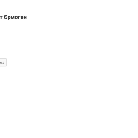
т Єрмоген
est