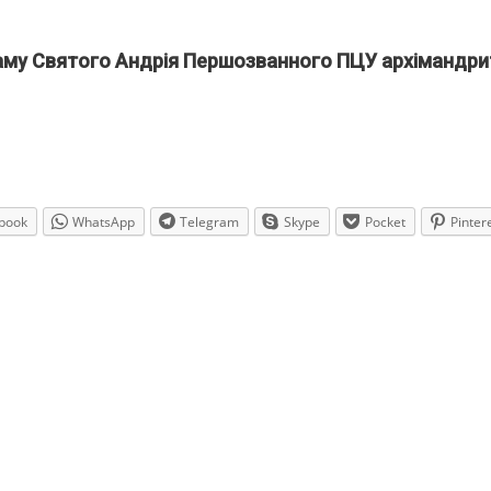
аму Святого Андрія Першозванного ПЦУ архімандри
book
WhatsApp
Telegram
Skype
Pocket
Pinter