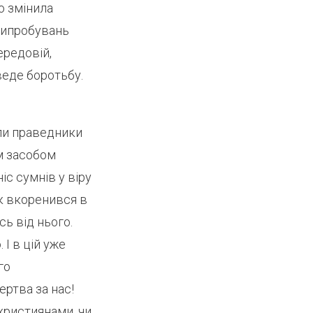
о змінила
 випробувань
ередовій,
 веде боротьбу.
или праведники
им засобом
іс сумнів у віру
ак вкоренився в
ь від нього.
І в цій уже
го
ртва за нас!
 християнами, чи