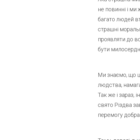
не повинні і ми
багато людей вт
страшні моральн
проявляти до вс
бути милосердн
Ми знаємо, що ц
людства, намага
Так же і зараз,
свято Різдва за
перемогу добра