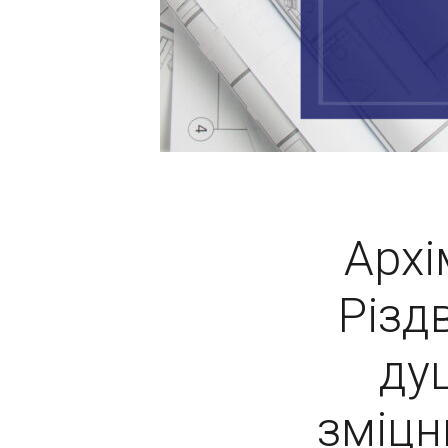
Архі
Різд
ду
зміцн