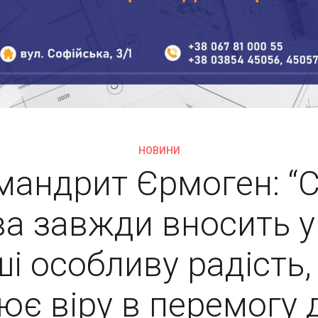
НОВИНИ
мандрит Єрмоген: “
ва завжди вносить у
ші особливу радість,
ює віру в перемогу 