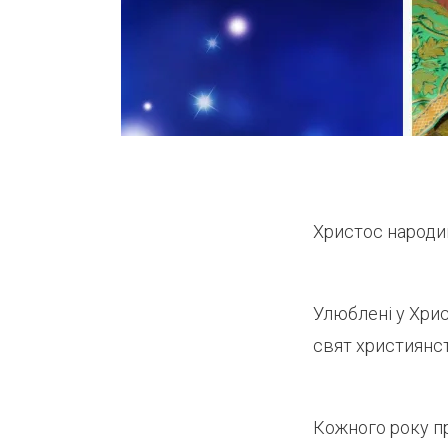
Христос народив
Улюблені у Хрис
свят християнст
Кожного року пр