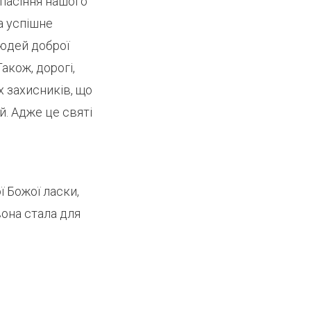
спасіння нашого
а успішне
людей доброї
акож, дорогі,
х захисників, що
й. Адже це святі
ї Божої ласки,
вона стала для