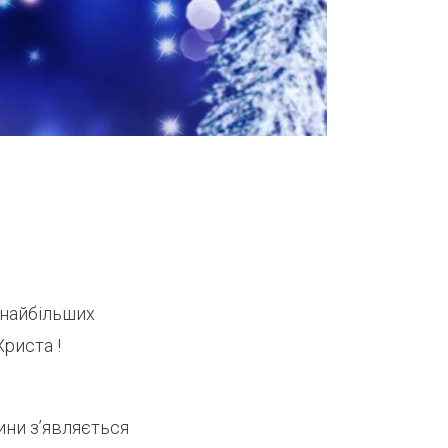
 найбільших
Христа !
ини з’являється