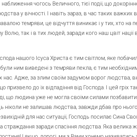
я наближення чогось Величного, тієї події, що докорінн
юдства у вічності. І навіть зараз, в час таких важких
авалою темряви, це відчуття виникає і у тих, хто на п
у Волю, так і в тих людей, заради кого наш цвіт нації
спода нашого Ісуса Христа є тим світлом, яке побач
і були ним виведені з темряви пекла, є тим необхідн
іх нас. Адже, за злим своїм задумом ворог людства, вн
о призвело до їх відпадіння від Господа. І цей гріх т
і, що людина уже не могла своїми силами позбавитис
 ніколи не залишав людства, завжди дбав про нього. 
звихідній для нас ситуації, Господь посилає Сина Сво
 страждання заради спасіння людства. Яка велика же
остиня! І якщо, дорогі, ми з Вами хочемо називатись