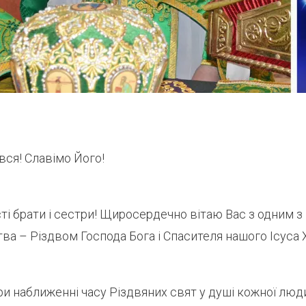
ся! Славімо Його!
ті брати і сестри! Щиросердечно вітаю Вас з одним з
ва – Різдвом Господа Бога і Спасителя нашого Ісуса 
и наближенні часу Різдвяних свят у душі кожної люд