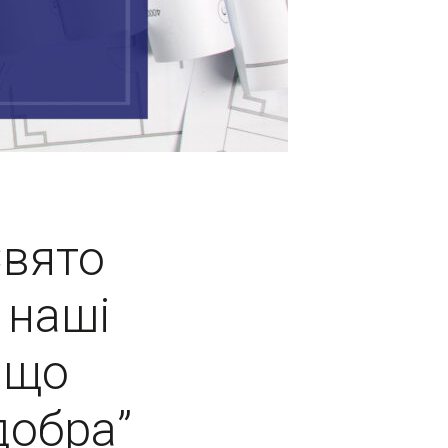
Свято
 наші
 що
добра”