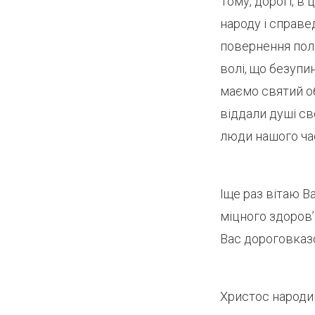
Тому, дорогі, в
народу і справе
повернення поло
волі, що безупи
маємо святий об
віддали душі св
люди нашого ча
Іще раз вітаю В
міцного здоров’
Вас дороговказ
Христос народив