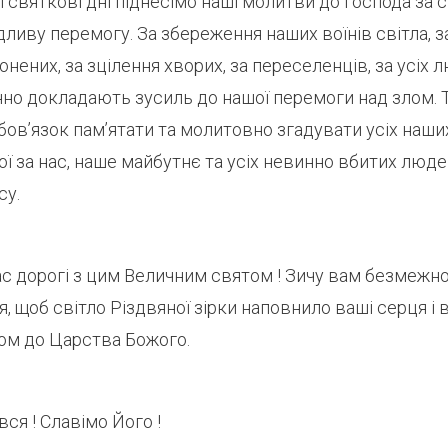
 ці святкові дні піднесімо наші молитви до Господа за 
дливу перемогу. За збереження наших воїнів світла, з
нених, за зцілення хворих, за переселенців, за усіх 
нно докладають зусиль до нашої перемоги над злом. Т
ов’язок пам’ятати та молитовно згадувати усіх наши
ої за нас, наше майбутнє та усіх невинно вбитих люде
су.
ас дорогі з цим Величним святом ! Зичу вам безмежно
я, щоб світло Різдвяної зірки наповнило ваші серця і 
ом до Царства Божого.
ся ! Славімо Його !