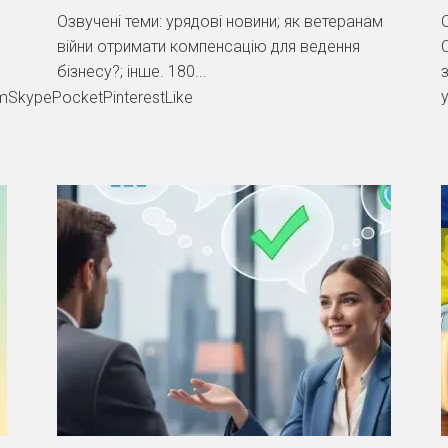
Озвучені теми: урядові новини; як ветеранам
війни отримати компенсацію для ведення
бізнесу?; інше. 180...
у
SkypePocketPinterestLike