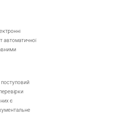
лектронні
т автоматичної
жавними
 поступовий
 перевірки
них є
окументальне