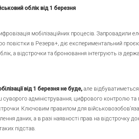
йськовий облік від 1 березня
ифровізація мобілізаційних процесів. Запровадили е
ро повістки в Резерв+, діє експериментальний проєк
блік, а відстрочки та бронювання інтегрують із дер
білізації від 1 березня не буде,
але відбуватиметься
ш суворого адміністрування, цифрового контролю та
дстрочки. Ключовим правилом для військовозобов’яза
ення даних, а в разі наявності прав на відстрочку д
аких підстав.