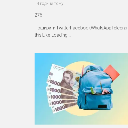
14 години тому
276
Поширити:TwitterFacebookWhatsAppTelegram
this:Like Loading...