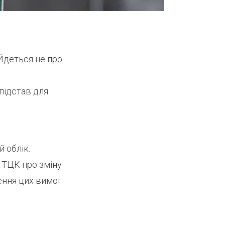
 Йдеться не про
підстав для
 облік.
 ТЦК про зміну
шення цих вимог