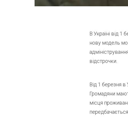
В Україні від 1
нову модель моб
адміністрування
відстрочки.
Від 1 березня в
Громадяни мают
місця проживанн
передбачається 