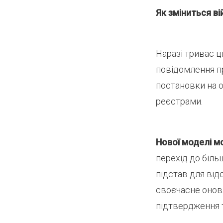
Як зміниться ві
Наразі триває ц
повідомлення п
постановки на о
реєстрами.
Нової моделі мо
перехід до біль
підстав для ві
своєчасне оновл
підтвердження т