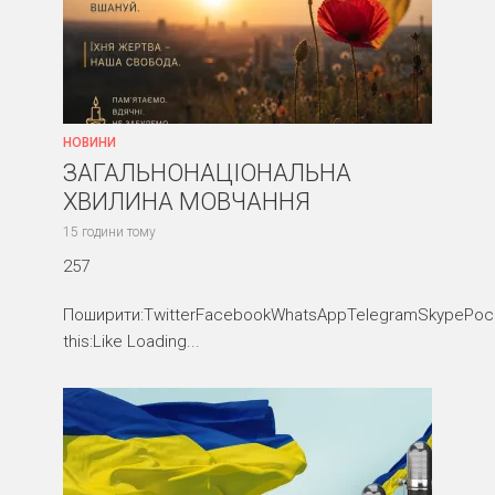
НОВИНИ
ЗАГАЛЬНОНАЦІОНАЛЬНА
ХВИЛИНА МОВЧАННЯ
15 години тому
257
Поширити:TwitterFacebookWhatsAppTelegramSkypePocke
this:Like Loading...