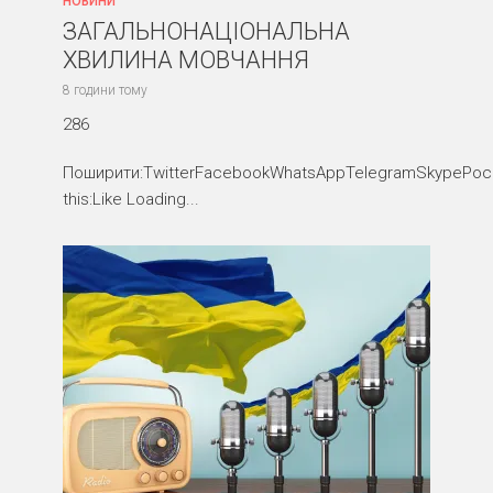
НОВИНИ
ЗАГАЛЬНОНАЦІОНАЛЬНА
ХВИЛИНА МОВЧАННЯ
8 години тому
286
Поширити:TwitterFacebookWhatsAppTelegramSkypePocke
this:Like Loading...