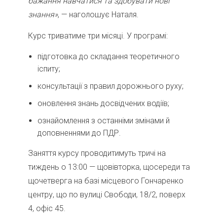
бажання навчатися та здобувати нові
знання»
, — наголошує Наталя.
Курс триватиме три місяці. У програмі:
підготовка до складання теоретичного
іспиту;
консультації з правил дорожнього руху;
оновлення знань досвідчених водіїв;
ознайомлення з останніми змінами й
доповненнями до ПДР.
Заняття курсу проводитимуть тричі на
тиждень о 13:00 — щовівторка, щосереди та
щочетверга на базі місцевого Гончаренко
центру, що по вулиці Свободи, 18/2, поверх
4, офіс 45.