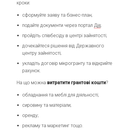
кроки:
сформуйте заяву та бізнес-план;
подайте документи через портал
Д
і
я
;
пройдіть співбесіду в центрі зайнятості;
дочекайтеся рішення від Державного
центру зайнятості;
укладіть договір мікрогранту та відкрийте
рахунок.
На що можна
витратити грантові кошти
?
обладнання та меблі для діяльності;
сировину та матеріали;
оренду;
рекламу та маркетинг тощо.