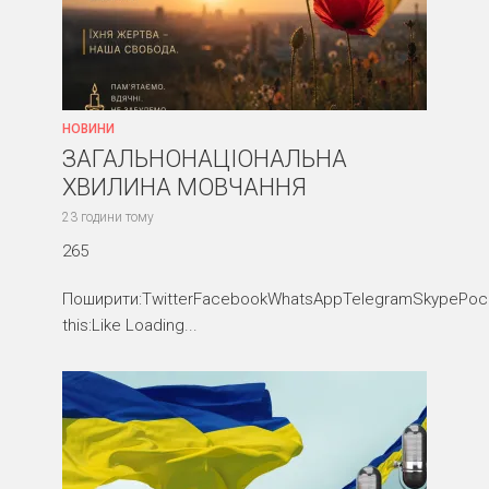
НОВИНИ
ЗАГАЛЬНОНАЦІОНАЛЬНА
ХВИЛИНА МОВЧАННЯ
23 години тому
265
Поширити:TwitterFacebookWhatsAppTelegramSkypePocke
this:Like Loading...