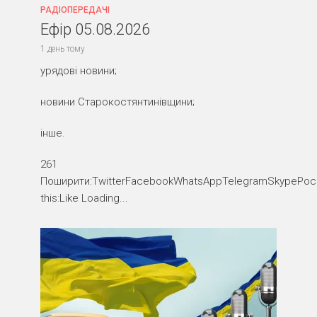
РАДІОПЕРЕДАЧІ
Ефір 05.08.2026
1 день тому
урядові новини;
новини Старокостянтинівщини;
інше.
261
Поширити:TwitterFacebookWhatsAppTelegramSkypePocke
this:Like Loading...