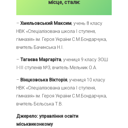
місце, стали:
–
Хмельовський Максим
, учень 8 класу
НВК «Спеціалізована школа І ступеня,
гімназія» ім. Героя України С.М.Бондарчука,
вчитель Бачинська Н.І.
–
Тагаєва Маргаріта
, учениця 9 класу ЗОШ
І-ІІІ ступенів №3, вчитель Мельник О.А.
–
Вінцковська Вікторія
, учениця 10 класу
НВК «Спеціалізована школа І ступеня,
гімназія» ім. Героя України С.М.Бондарчука,
вчитель Бєльська Т.В.
Джерело: управління освіти
міськвиконкому