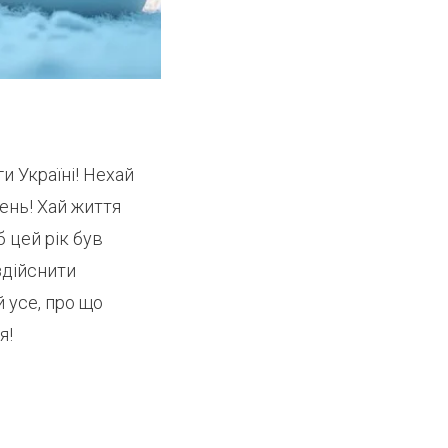
и Україні! Нехай
ень! Хай життя
 цей рік був
здійснити
 усе, про що
я!