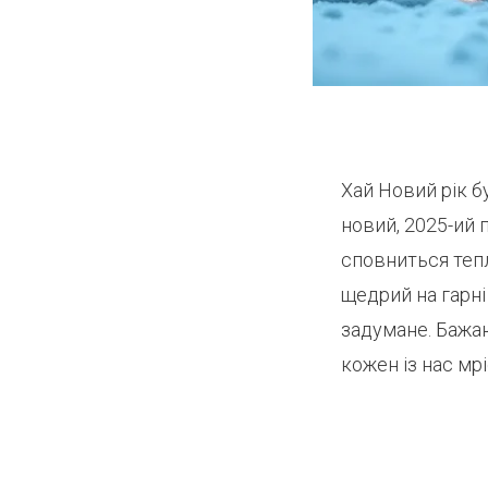
Хай Новий рік б
новий, 2025-ий 
сповниться теп
щедрий на гарні
задумане. Бажаю
кожен із нас мр