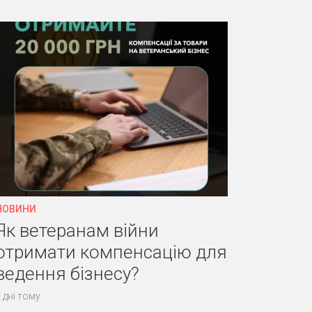
НОВИНИ
Як ветеранам війни
отримати компенсацію для
ведення бізнесу?
 дні тому