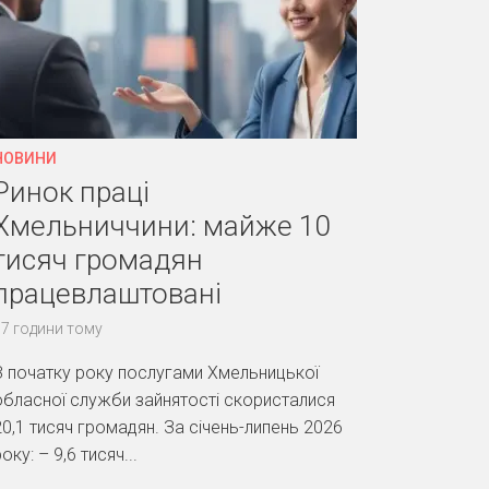
НОВИНИ
Ринок праці
Хмельниччини: майже 10
тисяч громадян
працевлаштовані
17 години тому
З початку року послугами Хмельницької
обласної служби зайнятості скористалися
20,1 тисяч громадян. За січень-липень 2026
оку: – 9,6 тисяч...