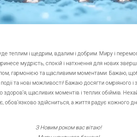
уде теплим і щедрим, вдалим і добрим. Миру і перемог
принесе мудрість, спокій і натхнення для нових зверш
лом, гармонією та щасливими моментами. Бажаю, щоб
 події та нові можливості! Бажаю досягти омріяного і 
 здоров’я, щасливих моментів і теплих обіймів. Нехай
іє, обов’язково здійсниться, а життя радує кожного дн
З Новим роком вас вітаю!