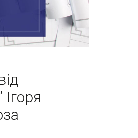
від
 Ігоря
оза