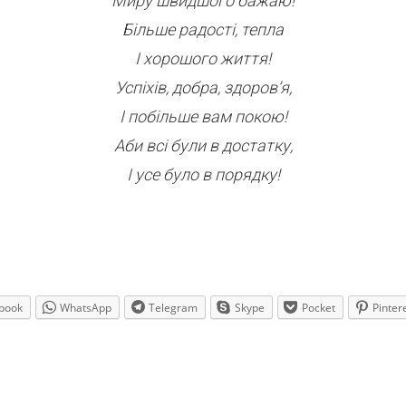
Миру швидшого бажаю!
Більше радості, тепла
І хорошого життя!
Успіхів, добра, здоров’я,
І побільше вам покою!
Аби всі були в достатку,
І усе було в порядку!
book
WhatsApp
Telegram
Skype
Pocket
Pinter