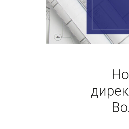
Но
дирек
Во