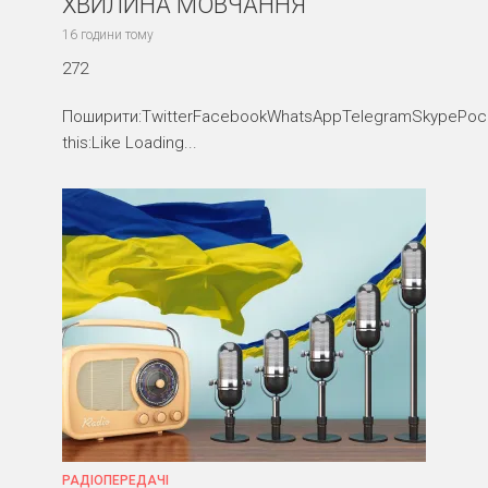
ХВИЛИНА МОВЧАННЯ
16 години тому
272
Поширити:TwitterFacebookWhatsAppTelegramSkypePocke
this:Like Loading...
РАДІОПЕРЕДАЧІ