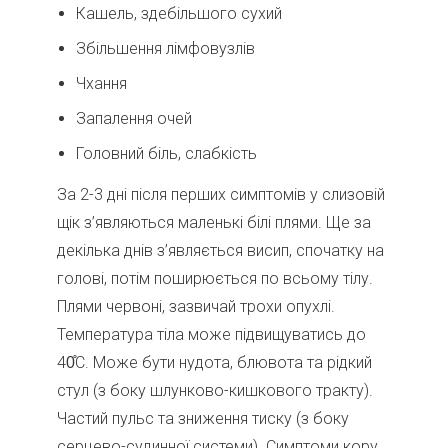
Кашель, здебільшого сухий
Збільшення лімфовузлів
Чхання
Запалення очей
Головний біль, слабкість
За 2-3 дні після перших симптомів у слизовій
щік з’являються маленькі білі плями. Ще за
декілька днів з’являється висип, спочатку на
голові, потім поширюється по всьому тілу.
Плями червоні, зазвичай трохи опухлі.
Температура тіла може підвищуватись до
40̊С. Може бути нудота, блювота та рідкий
стул (з боку шлунково-кишкового тракту).
Частий пульс та зниження тиску (з боку
серцево-судинної системи). Симптоми кору