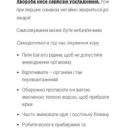
Хвороба несе серйозні ускладнення,
тож
при перших ознаках негайно зверніться до
лікаря!
Самолікування може бути небезпечним.
Самодопомога під час лікування кору
Пити багато рідини, щоб не допустити
зневоднення організму
Відпочивати – організм і так
перевантажений
Обережно протирати очі ватою
змоченою теплою водою, щоб прибрати
кірки
Часто змінювати одяг і постільну білизну
Робити вологе прибирання та