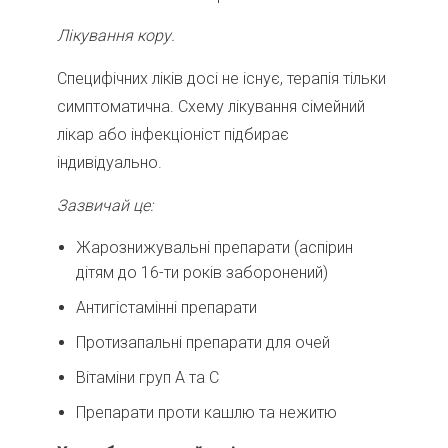
Лікування кору.
Специфічних ліків досі не існує, терапія тільки
симптоматична. Схему лікування сімейний
лікар або інфекціоніст підбирає
індивідуально.
Зазвичай це:
Жарознижувальні препарати (аспірин
дітям до 16-ти років заборонений)
Антигістамінні препарати
Протизапальні препарати для очей
Вітаміни груп А та С
Препарати проти кашлю та нежитю