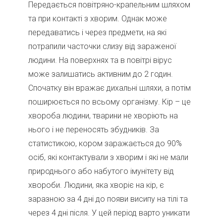
Передається повітряно-крапельним шляхом
та при контакті з хворим. Однак може
передаватись і через предмети, на які
потрапили часточки слизу від зараженої
людини. На поверхнях та в повітрі вірус
може залишатись активним до 2 годин.
Спочатку він вражає дихальні шляхи, а потім
поширюється по всьому організму. Кір – це
хвороба людини, тварини не хворіють на
нього і не переносять збудників. За
статистикою, кором заражається до 90%
осіб, які контактували з хворим і які не мали
природнього або набутого імунітету від
хвороби. Людини, яка хворіє на кір, є
заразною за 4 дні до появи висипу на тілі та
через 4 дні після. У цей період варто уникати