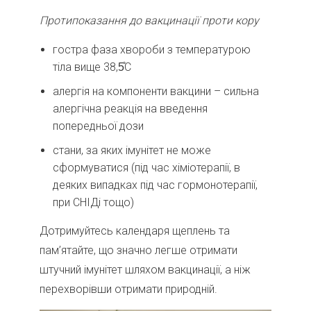
Протипоказання до вакцинації проти кору
гостра фаза хвороби з температурою
тіла вище 38,5̊С
алергія на компоненти вакцини – сильна
алергічна реакція на введення
попередньої дози
стани, за яких імунітет не може
сформуватися (під час хіміотерапії, в
деяких випадках під час гормонотерапії,
при СНІДі тощо)
Дотримуйтесь календаря щеплень та
пам’ятайте, що значно легше отримати
штучний імунітет шляхом вакцинації, а ніж
перехворівши отримати природній.