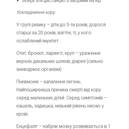
Зберігати дистанцію з хворими на кір
Ускладнення кору
У групі ризику – діти до 5-ти років, дорослі
старші за 20 років, вагітні, ті, у кого
ослаблений імунітет.
Отит, бронхіт, ларингіт, круп – ураження
верхніх дихальних шляхів, діарея (сильно
зневоднює організм)
Пневмонія – запалення легень.
Найпоширеніша причина смерті від кору
серед маленьких дітей. Серед симптомів –
кашель, задишка, низький рівень кисню у
крові.
Енцефаліт – набряк мозку розвивається в 1