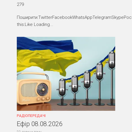
279
Поширити:TwitterFacebookWhatsAppTelegramSkypePocke
this:Like Loading...
РАДІОПЕРЕДАЧІ
Ефір 08.08.2026
22 години тому