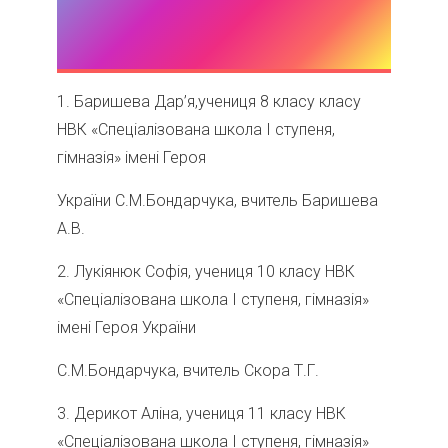
1. Баришева Дар’я,учениця 8 класу класу
НВК «Спеціалізована школа І ступеня,
гімназія» імені Героя
України С.М.Бондарчука, вчитель Баришева
А.В.
2. Лукіянюк Софія, учениця 10 класу НВК
«Спеціалізована школа І ступеня, гімназія»
імені Героя України
С.М.Бондарчука, вчитель Скора Т.Г.
3. Дерикот Аліна, учениця 11 класу НВК
«Спеціалізована школа І ступеня, гімназія»