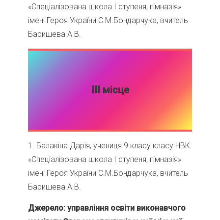
«Спеціалізована школа І ступеня, гімназія»
імені Героя України С.М.Бондарчука, вчитель
Баришева А.В.
ІІІ місце
1. Балакіна Дарія, учениця 9 класу класу НВК
«Спеціалізована школа І ступеня, гімназія»
імені Героя України С.М.Бондарчука, вчитель
Баришева А.В.
Джерело: управління освіти виконавчого