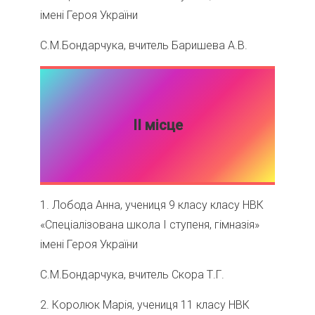
імені Героя України
С.М.Бондарчука, вчитель Баришева А.В.
ІІ місце
1. Лобода Анна, учениця 9 класу класу НВК
«Спеціалізована школа І ступеня, гімназія»
імені Героя України
С.М.Бондарчука, вчитель Скора Т.Г.
2. Королюк Марія, учениця 11 класу НВК