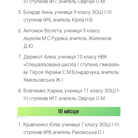
ІІІ ступенів №7, вчитель Свірчук О.М.
Бондар Анна, учениця 9 класу ЗОШ І-ІІІ
ступенів №6, вчитель Кірпа Н.В.
Антонюк Віолета, учениця 9 класу
ліцеюім.М.С.Рудяка, вчитель Жилєнков
Д.Ю.
Дерикот Аліна, учениця 10 класу НВК
«Спеціалізована школа І ступеня, гімназія»
ім. Героя України С.М.Бондарчука, вчитель
Хмельовська Ж.І.
Вовчемис Каріна, учениця 11 класу ЗОШ І-
ІІІ ступенів №7, вчитель Свірчук О.М.
ІІІ місце
Кравченко Юлія, учениця 7 класу ЗОШ І-ІІІ
ступенів №8, вчитель Рихлінська О.І.