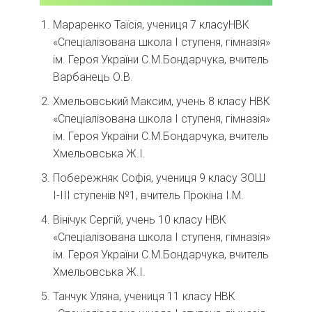
Мараренко Таїсія, учениця 7 класуНВК
«Спеціалізована школа І ступеня, гімназія»
ім. Героя України С.М.Бондарчука, вчитель
Варбанець О.В.
Хмельовський Максим, учень 8 класу НВК
«Спеціалізована школа І ступеня, гімназія»
ім. Героя України С.М.Бондарчука, вчитель
Хмельовська Ж.І.
Побережняк Софія, учениця 9 класу ЗОШ
І-ІІІ ступенів №1, вчитель Прокіна І.М.
Вінічук Сергій, учень 10 класу НВК
«Спеціалізована школа І ступеня, гімназія»
ім. Героя України С.М.Бондарчука, вчитель
Хмельовська Ж.І.
Танчук Уляна, учениця 11 класу НВК