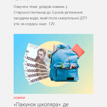
Озвучені теми: урядові новини; у
Старокостянтинові до 5 років ув’язнення
засудили водія, який після смертельної ДТП
утік за кордон; інше. 129...
НОВИНИ
«Пакунок школяра»: де