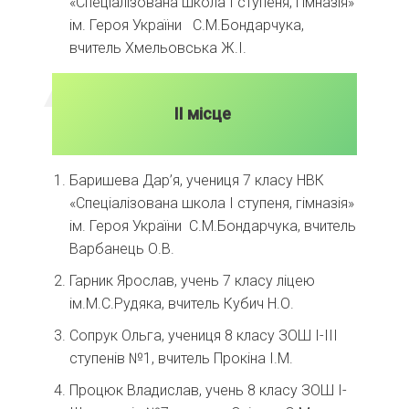
«Спеціалізована школа І ступеня, гімназія»
ім. Героя України С.М.Бондарчука,
вчитель Хмельовська Ж.І.
ІІ місце
Баришева Дар’я, учениця 7 класу НВК
«Спеціалізована школа І ступеня, гімназія»
ім. Героя України С.М.Бондарчука, вчитель
Варбанець О.В.
Гарник Ярослав, учень 7 класу ліцею
ім.М.С.Рудяка, вчитель Кубич Н.О.
Сопрук Ольга, учениця 8 класу ЗОШ І-ІІІ
ступенів №1, вчитель Прокіна І.М.
Процюк Владислав, учень 8 класу ЗОШ І-