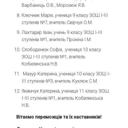
Варбанець О.В., Морозюк Я.В.
Ключник Марія, учениця 9 класу ЗОШ І-ІІІ
ступенів №7, вчитель Свірчук О.М.
Лахтадир Іван, учень 9 класу ЗОШ І-ІІІ
ступенів №1, вчитель Прокіна І.М.
Слободенюк Софія, учениця 10 класу
ЗОШ І-ІІІ ступенів №1, вчитель
Кобилинська Н.В.
Мазур Катерина, учениця 10 класу ЗОШ І-
ІІІ ступенів №3, вчитель Куклюк С.М.
Якимчук Катерина, учениця 11 класу ЗОШ
І-ІІІ ступенів №1, вчитель Кобилинська
Н.В.
Вітаємо переможців та їх наставників!