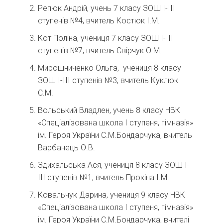
Репюк Андрій, учень 7 класу ЗОШ І-ІІІ
ступенів №4, вчитель Костюк І.М.
Кот Поліна, учениця 7 класу ЗОШ І-ІІІ
ступенів №7, вчитель Свірчук О.М.
Мирошниченко Ольга, учениця 8 класу
ЗОШ І-ІІІ ступенів №3, вчитель Куклюк
С.М.
Вольський Владлен, учень 8 класу НВК
«Спеціалізована школа І ступеня, гімназія»
ім. Героя України С.М.Бондарчука, вчитель
Варбанець О.В.
Здихальська Ася, учениця 8 класу ЗОШ І-
ІІІ ступенів №1, вчитель Прокіна І.М.
Ковальчук Дарина, учениця 9 класу НВК
«Спеціалізована школа І ступеня, гімназія»
ім. Героя України С.М.Бондарчука, вчителі