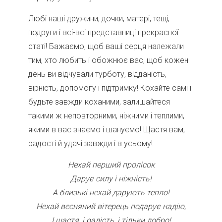
Любі наші дружини, дочки, матері, тещі,
подруги і всі-всі представниці прекрасної
статі! Бажаємо, щоб ваші серця належали
тим, хто любить і обожнює вас, щоб кожен
день ви відчували турботу, відданість,
вірність, допомогу і підтримку! Кохайте самі і
будьте завжди коханими, залишайтеся
такими ж неповторними, ніжними і теплими,
якими в вас знаємо і шануємо! Щастя вам,
радості й удачі завжди і в усьому!
Нехай перший пролісок
Дарує силу і ніжність!
А близькі нехай дарують тепло!
Нехай весняний вітерець подарує надію,
І щастя, і радість, і тільки добро!