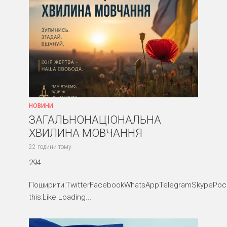
НОВИНИ
ЗАГАЛЬНОНАЦІОНАЛЬНА
ХВИЛИНА МОВЧАННЯ
22 години тому
294
Поширити:TwitterFacebookWhatsAppTelegramSkypePocke
this:Like Loading...