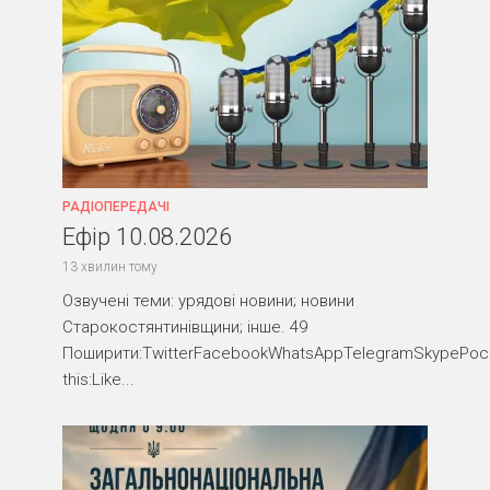
РАДІОПЕРЕДАЧІ
Ефір 10.08.2026
13 хвилин тому
Озвучені теми: урядові новини; новини
Старокостянтинівщини; інше. 49
Поширити:TwitterFacebookWhatsAppTelegramSkypePocke
this:Like...