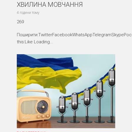
ХВИЛИНА МОВЧАННЯ
4 години тому
269
Поширити:TwitterFacebookWhatsAppTelegramSkypePocke
this:Like Loading...