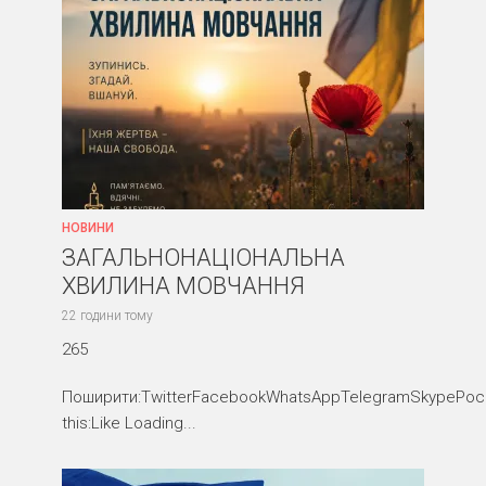
НОВИНИ
ЗАГАЛЬНОНАЦІОНАЛЬНА
ХВИЛИНА МОВЧАННЯ
22 години тому
265
Поширити:TwitterFacebookWhatsAppTelegramSkypePocke
this:Like Loading...