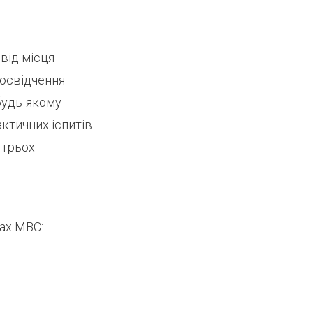
від місця
посвідчення
 будь-якому
ктичних іспитів
 трьох –
ах МВС: