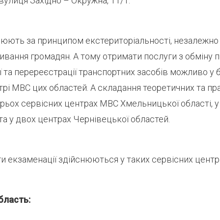
улиця Західно – Окружна, 11/1.
цюють за принципом екстериторіальності, незалежно 
ивання громадян. А тому отримати послуги з обміну 
ії та перереєстрації транспортних засобів можливо у
рі МВС цих областей. А складання теоретичних та пра
рьох сервісних центрах МВС Хмельницької області, у
та у двох центрах Чернівецької областей.
и екзаменації здійснюються у таких сервісних центр
бласть: