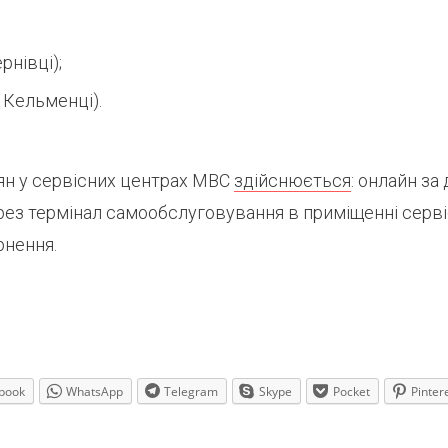
рнівці);
 Кельменці).
н у сервісних центрах МВС
здійснюється
: онлайн за
рез термінал самообслуговування в приміщенні серв
рнення.
book
WhatsApp
Telegram
Skype
Pocket
Pinter