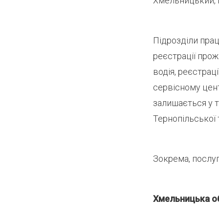
Хмельницький, в
Підрозділи пра
реєстрації прож
водія, реєстрац
сервісному цент
залишається у т
Тернопільської 
Зокрема, послуг
Хмельницька о