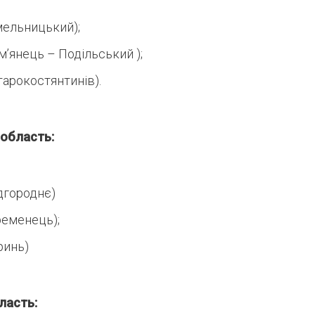
мельницький);
м’янець – Подільський );
тарокостянтинів).
 область:
ідгороднє)
ременець);
ринь)
ласть: