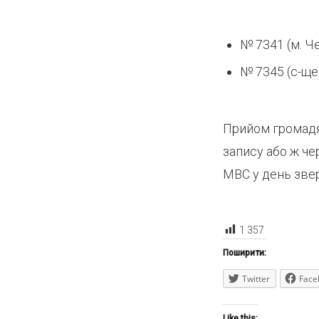
№ 7341 (м. Че
№ 7345 (с-ще
Прийом громадя
запису або ж че
МВС у день зве
1 357
Поширити:
Twitter
Face
Like this: