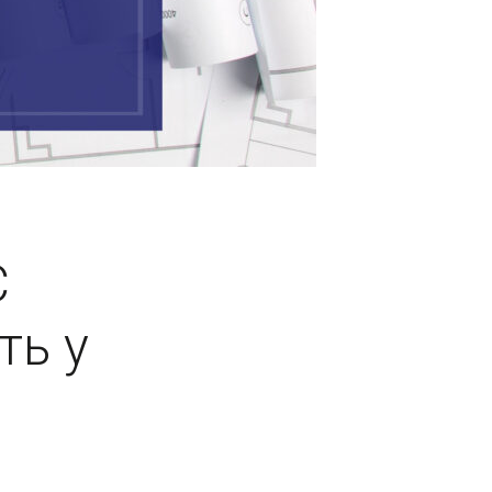
С
ть у