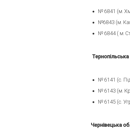
№ 6841 (м. Х
№6843 (м. Ка
№ 6844 ( м. С
Тернопільська
№ 6141 (с. П
№ 6143 (м. К
№ 6145 (с. Уг
Чернівецька об