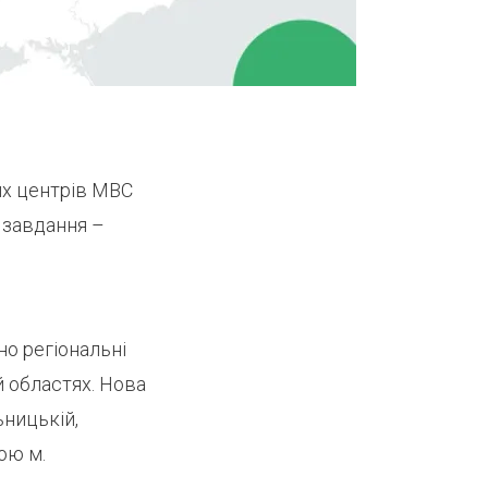
х центрів МВС
 завдання –
но регіональні
й областях. Нова
ьницькій,
ою м.