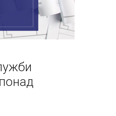
лужби
 понад