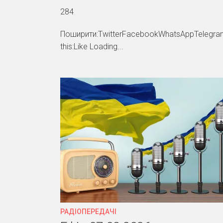
284
Поширити:TwitterFacebookWhatsAppTelegram
this:Like Loading...
РАДІОПЕРЕДАЧІ