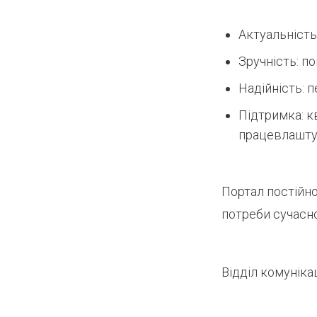
Актуальність:
Зручність: п
Надійність: 
Підтримка: к
працевлашту
Портал постійн
потреби сучасно
Відділ комуніка