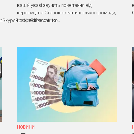
вашій увазі звучить привітання від
керівництва Старокостянтинівської громади;
б
професійне свято...
SkypePocketPinterestLike
НОВИНИ