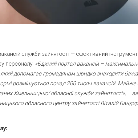
вакансій служби зайнятості — ефективний інструмент
ру персоналу.
«Єдиний портал вакансій
– максимально
, який допомагає громадянам швидко знаходити бажа
рмі розміщується понад 200 тисяч вакансій. Майже 4
 даних Хмельницької обласної служби зайнятості», – з
ицького обласного центру зайнятості Віталій Бандир
лу: