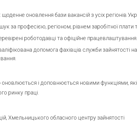
 щоденне оновлення бази вакансій з усіх регіонів Укр
ошук за професією, регіоном, рівнем заробітної плати 
перевірені роботодавці та офіційне працевлаштування
валіфікована допомога фахівців служби зайнятості на
вання.
о оновлюється і доповнюється новими функціями, як
го ринку праці.
цій, Хмельницького обласного центру зайнятості