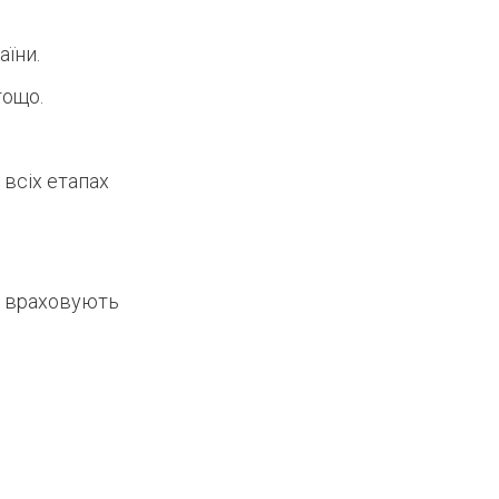
аїни.
тощо.
.
 всіх етапах
і враховують