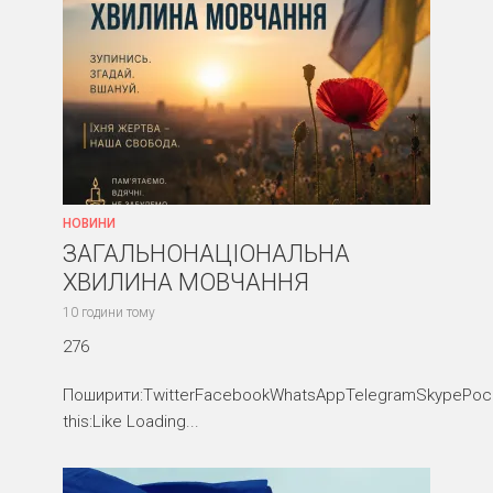
НОВИНИ
ЗАГАЛЬНОНАЦІОНАЛЬНА
ХВИЛИНА МОВЧАННЯ
10 години тому
276
Поширити:TwitterFacebookWhatsAppTelegramSkypePocke
this:Like Loading...