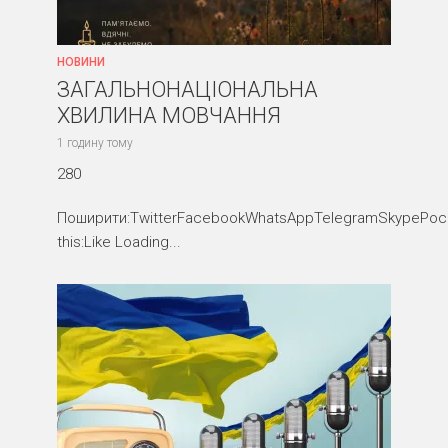
НОВИНИ
ЗАГАЛЬНОНАЦІОНАЛЬНА
ХВИЛИНА МОВЧАННЯ
1 годину тому
280
Поширити:TwitterFacebookWhatsAppTelegramSkypePocke
this:Like Loading...