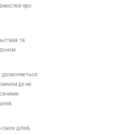
домостей про
льствах та
рдоном.
у дозволяється
міном дії не
есеними
онів.
своїх дітей,