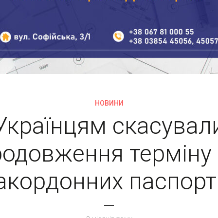
НОВИНИ
Українцям скасувал
одовження терміну 
акордонних паспорт