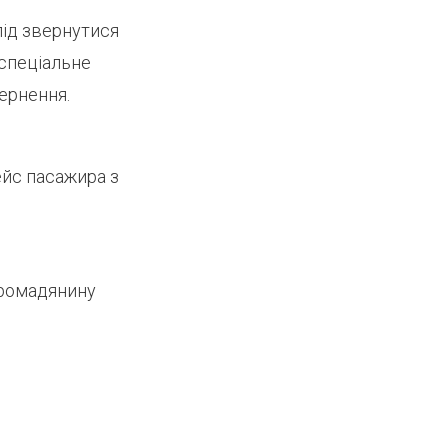
лід звернутися
спеціальне
ернення.
ейс пасажира з
громадянину