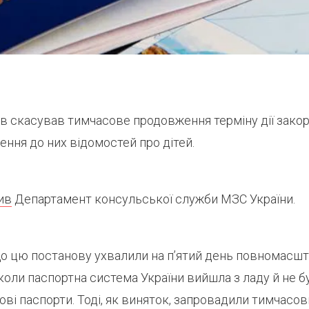
ів скасував тимчасове продовження терміну дії зако
сення до них відомостей про дітей.
ив
Департамент консульської служби МЗС України.
що цю постанову ухвалили на п’ятий день повномасш
коли паспортна система України вийшла з ладу й не 
і паспорти. Тоді, як виняток, запровадили тимчасо