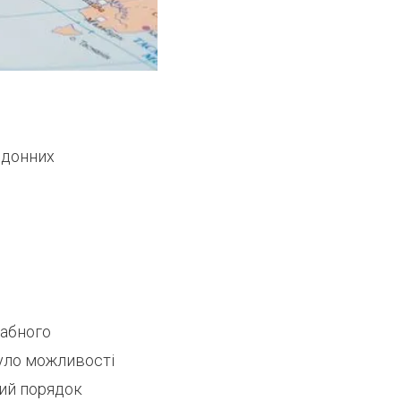
рдонних
табного
було можливості
вий порядок