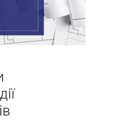
и
дії
ів