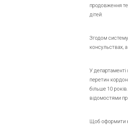
продовження тер
дітей.
Згодом систему
консульствах, а
У департаменті
перетин кордоні
більше 10 рокі
відомостями про
Щоб оформити но