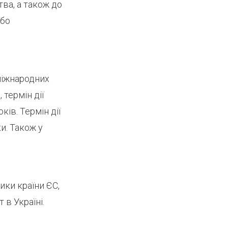
ва, а також до
або
міжнародних
термін дії
ів. Термін дії
и. Також у
ики країни ЄС,
в Україні.