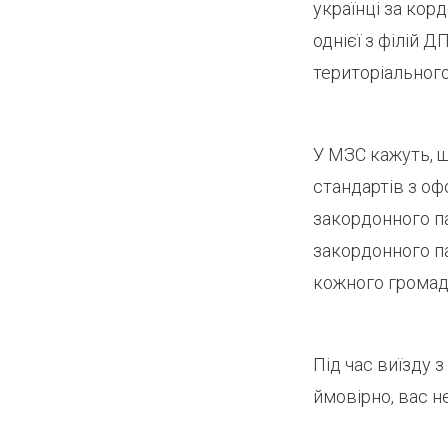
українці за кор
однієї з філій 
територіального
У МЗС кажуть, щ
стандартів з оф
закордонного па
закордонного па
кожного громад
Під час виїзду 
ймовірно, вас н