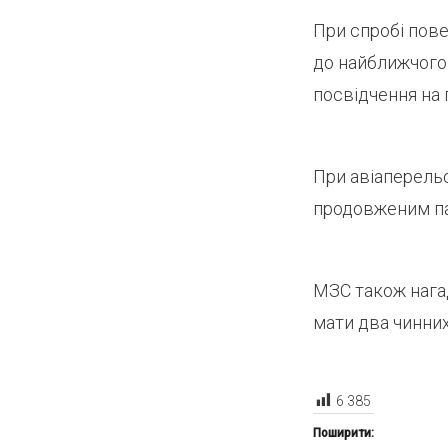
При спробі пове
до найближчого
посвідчення на 
При авіаперельо
продовженим п
МЗС також нага
мати два чинни
6 385
Поширити: