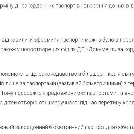
міну дії закордонних паспортів і внесення до них ві
 відновили, й оформити паспорти можна було в посо
 також у новостворених філіях ДП «Документ» за ко
 пояснюють, що законодавством більшості країн світ
в лише за паспортами (зазвичай біометричними) з тер
в. Тому подорожі з «продовженими» паспортами та вн
 дітей створюють незручності під час перетину корд
вий закордонний біометричний паспорт для себе та 