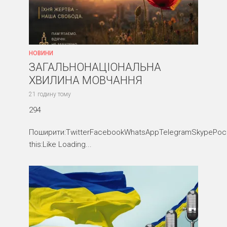
НОВИНИ
ЗАГАЛЬНОНАЦІОНАЛЬНА
ХВИЛИНА МОВЧАННЯ
21 годину тому
294
Поширити:TwitterFacebookWhatsAppTelegramSkypePocke
this:Like Loading...