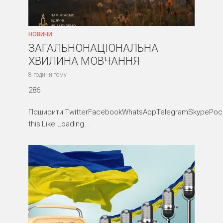
НОВИНИ
ЗАГАЛЬНОНАЦІОНАЛЬНА
ХВИЛИНА МОВЧАННЯ
8 години тому
286
Поширити:TwitterFacebookWhatsAppTelegramSkypePocke
this:Like Loading...