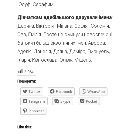
Юсуф, Серафим.
Дівчаткам здебільшого дарували імена
:
Дарина, Вікторія, Мілана, Софія, Соломія,
Єва, Емілія. Проте не оминули новоспечені
батьки і більш екзотичних імен: Аврора,
Аделія, Данелія, Даяна, Даміра, Емануель,
Іларія, Квітослава, Олівія, Мішель.
2 064
Поширити:
Twitter
Facebook
WhatsApp
Telegram
Skype
Pocket
Pinterest
Like this: