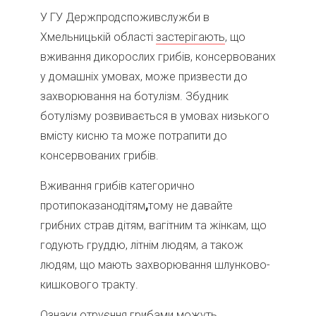
У ГУ Держпродспоживслужби в
Хмельницькій області
застерігають
, що
вживання дикорослих грибів, консервованих
у домашніх умовах, може призвести до
захворювання на ботулізм. Збудник
ботулізму розвивається в умовах низького
вмісту кисню та може потрапити до
консервованих грибів.
Вживання грибів категорично
протипоказанодітям
,
тому не давайте
грибних страв дітям, вагітним та жінкам, що
годують груддю, літнім людям, а також
людям, що мають захворювання шлунково-
кишкового тракту.
Ознаки отруєння грибами можуть