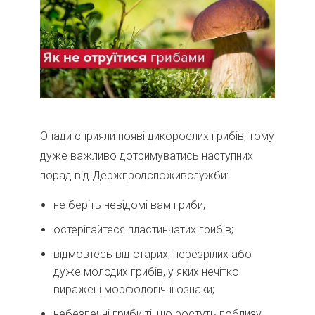
Опади сприяли появі дикорослих грибів, тому
дуже важливо дотримуватись наступних
порад від Держпродспоживслужби:
не беріть невідомі вам гриби;
остерігайтеся пластинчатих грибів;
відмовтесь від старих, перезрілих або
дуже молодих грибів, у яких нечітко
виражені морфологічні ознаки;
небезпечні гриби ті, що ростуть поблизу