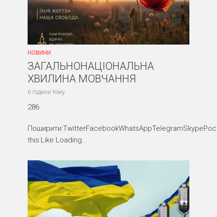
НОВИНИ
ЗАГАЛЬНОНАЦІОНАЛЬНА
ХВИЛИНА МОВЧАННЯ
6 години тому
286
Поширити:TwitterFacebookWhatsAppTelegramSkypePocke
this:Like Loading...