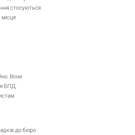
тання стосуються
 місця
йно. Вони
я БПД,
ристам
падків до бюро