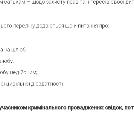
м батькам — щодо захисту прав та інтересів своєї дит
 цього переліку додаються ще й питання про:
а на шлюб;
любу;
юбу недійсним;
ї цивільної дієздатності.
учасником кримінального провадження: свідок, пот