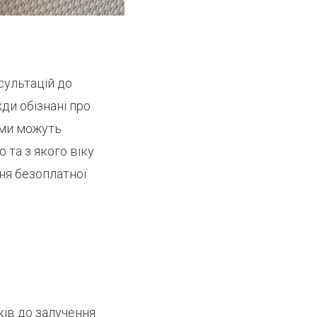
сультацій до
жди обізнані про
ями можуть
 та з якого віку
ня безоплатної
ків до залучення