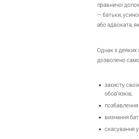
правничої допом
— батьки, усино
або адвоката, я
Однак з деяких 
дозволено самос
захисту свої
обов’язків;
позбавлення 
визнання бат
скасування у