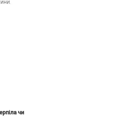
ини.
ерпіла чи