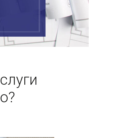
слуги
о?