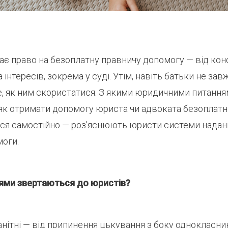
ає право на безоплатну правничу допомогу — від кон
інтересів, зокрема у суді. Утім, навіть батьки не зав
те, як ним скористатися. З якими юридичними питанн
 як отримати допомогу юриста чи адвоката безоплатно
ся самостійно — роз’яснюють юристи системи надан
моги.
ями звертаються до юристів?
нітні — від припинення цькування з боку однокласни