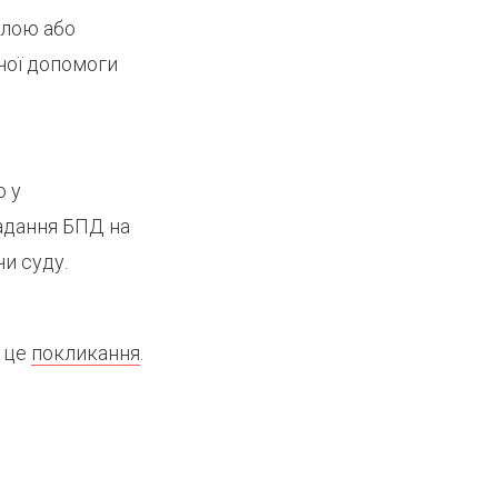
ілою або
чої допомоги
ю у
адання БПД на
чи суду.
ь це
покликання
.