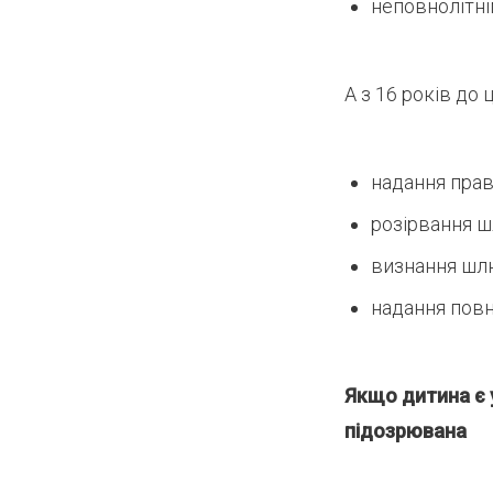
неповнолітні
А з 16 років до
надання прав
розірвання ш
визнання шл
надання повно
Якщо дитина є 
підозрювана