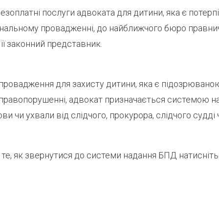
зоплатні послуги адвоката для дитини, яка є потерп
інальному провадженні, до найближчого бюро правни
її законний представник.
 провадження для захисту дитини, яка є підозрювано
правопорушенні, адвокат призначається системою н
ви чи ухвали від слідчого, прокурора, слідчого судді 
те, як звернутися до системи надання БПД натисніт