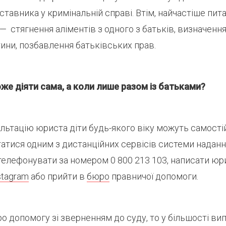
тавника у кримінальній справі. Втім, найчастіше пи
— стягнення аліментів з одного з батьків, визначення
ини, позбавлення батьківських прав.
же діяти сама, а коли лише разом із батьками?
ьтацію юриста діти будь-якого віку можуть самості
атися одним з дистанційних сервісів системи наданн
телефонувати за номером 0 800 213 103, написати ю
stagram
або прийти в
бюро
правничої допомоги.
о допомогу зі зверненням до суду, то у більшості ви