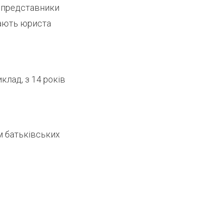
і представники
чають юриста
клад, з 14 років
м батьківських