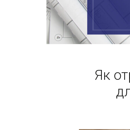
Як о
д