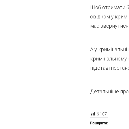
Щоб отримати бе
свідком у крим
має звернутися 
А у кримінальні
кримінальному 
підставі постано
Детальніше про 
6 107
Поширити: