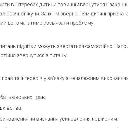
оги в інтересах дитини повинні звернутися її законн
влювачі, опікуни. За їхнім зверненням дитині призна
кий допомагатиме розвʼязати проблему.
питань підлітки можуть звертатися самостійно. Напри
тійно звернутися з питань:
х прав та інтересів у зв’язку з неналежним виконання
батьківських прав;
ьківства;
синовлення чи визнання усиновлення недійсним;