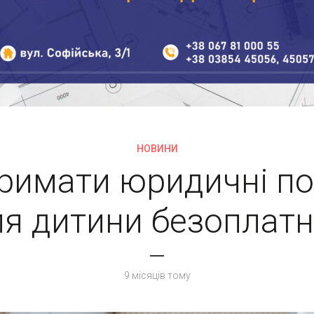
НОВИНИ
тримати юридичні по
ля дитини безоплатн
9 місяців тому