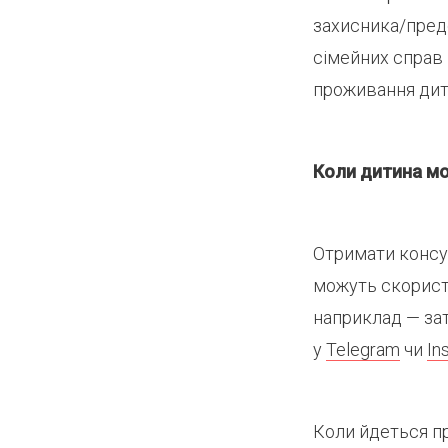
захисника/предс
сімейних справ 
проживання дит
Коли дитина мо
Отримати консул
можуть скорист
наприклад — за
у
Telegram
чи
In
Коли йдеться пр