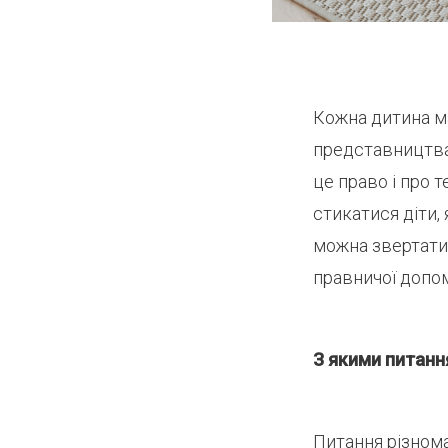
Кожна дитина м
представництва 
це право і про 
стикатися діти,
можна звертати
правничої допо
З якими питанн
Питання різнома