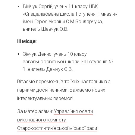
Вінічук Сергій, учень 11 класу НВК
«Спеціалізована школа І ступеня, гімназія»
імені Героя України С.М.Бондарчука,
вчитель Шевчук О.В.
ІІІ місце:
Зінчук Денис, учень 10 класу
загальноосвітньої школи І-ІІІ ступенів №
1, вчитель Демчук О.В.
Вітаємо переможців та їхніх наставників з
гарними досягненнями! Бажаємо нових
інтелектуальних перемог!
За матеріалами:
Управління освіти
виконавчого комітету
Старокостянтинівської міської ради