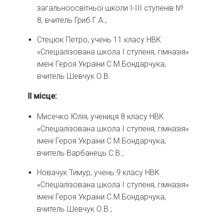
загальноосвітньої школи І-ІІІ ступенів №
8, вчитель Гриб Г.А.;
Стецюк Петро, учень 11 класу НВК
«Спеціалізована школа І ступеня, гімназія»
імені Героя України С.М.Бондарчука,
вчитель Шевчук О.В.
ІІ місце:
Мисечко Юлія, учениця 8 класу НВК
«Спеціалізована школа І ступеня, гімназія»
імені Героя України С.М.Бондарчука,
вчитель Варбанець С.В.;
Новачук Тимур, учень 9 класу НВК
«Спеціалізована школа І ступеня, гімназія»
імені Героя України С.М.Бондарчука,
вчитель Шевчук О.В.;