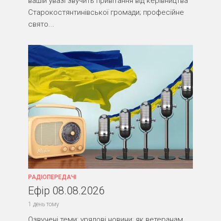
вашій увазі звучить привітання від керівництва
Старокостянтинівської громади; професійне
свято...
РАДІОПЕРЕДАЧІ
Ефір 08.08.2026
1 день тому
Озвучені теми: урядові новини; як ветеранам