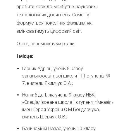
зробити крок до майбутніх наукових і
технологічних досягнень. Саме тут
формується покоління фахівців, які
змінюватимуть цифровий світ.
Отже, переможцями стали:
І місце:
Гарник Адріан, учень 8 класу
загальноосвітньої школи І-ІІІ ступенів №
7, вчитель Якимчук О.А.;
Нагнибіда Ілля, учень 9 класу НВК
«Спеціалізована школа І ступеня, гімназія»
імені Героя України С.М.Бондарчука,
вчитель Шевчук О.В.;
Бачинський Назар, учень 10 класу