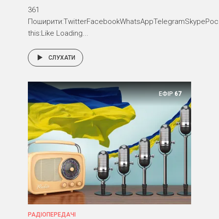
361
Поширити:TwitterFacebookWhatsAppTelegramSkypePocke
this:Like Loading...
СЛУХАТИ
ЕФІР
67
РАДІОПЕРЕДАЧІ